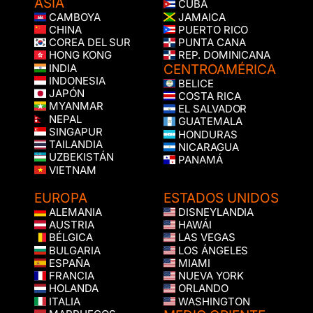
ASIA
CUBA
CAMBOYA
JAMAICA
CHINA
PUERTO RICO
COREA DEL SUR
PUNTA CANA
HONG KONG
REP. DOMINICANA
CENTROAMÉRICA
INDIA
INDONESIA
BELICE
JAPÓN
COSTA RICA
MYANMAR
EL SALVADOR
NEPAL
GUATEMALA
SINGAPUR
HONDURAS
TAILANDIA
NICARAGUA
UZBEKISTÁN
PANAMÁ
VIETNAM
EUROPA
ESTADOS UNIDOS
ALEMANIA
DISNEYLANDIA
AUSTRIA
HAWÁI
BÉLGICA
LAS VEGAS
BULGARIA
LOS ÁNGELES
ESPAÑA
MIAMI
FRANCIA
NUEVA YORK
HOLANDA
ORLANDO
ITALIA
WASHINGTON