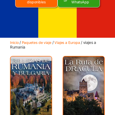
disponibles
WhatsApp
/
/
/ viajes a
Inicio
Paquetes de viaje
Viajes a Europa
Rumania