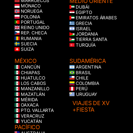
MEDIO ORIENTE
MARRUECOS
MÓNACO
DUBÁI
NORUEGA
EGIPTO
POLONIA
EMIRATOS ÁRABES
PORTUGAL
GRECIA
REINO UNIDO
ISRAEL
REP. CHECA
JORDANIA
RUMANIA
TIERRA SANTA
SUECIA
TURQUÍA
SUIZA
MÉXICO
SUDAMÉRICA
CANCÚN
ARGENTINA
CHIAPAS
BRASIL
HUATULCO
CHILE
LOS CABOS
COLOMBIA
MANZANILLO
PERÚ
MAZATLÁN
URUGUAY
MÉRIDA
VIAJES DE XV
OAXACA
+FIESTA
PTO. VALLARTA
VERACRUZ
YUCATÁN
PACÍFICO