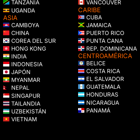
TANZANIA
VANCOUVER
CARIBE
UGANDA
ASIA
CUBA
CAMBOYA
JAMAICA
CHINA
PUERTO RICO
COREA DEL SUR
PUNTA CANA
HONG KONG
REP. DOMINICANA
CENTROAMÉRICA
INDIA
BELICE
INDONESIA
COSTA RICA
JAPÓN
EL SALVADOR
MYANMAR
GUATEMALA
NEPAL
HONDURAS
SINGAPUR
NICARAGUA
TAILANDIA
PANAMÁ
UZBEKISTÁN
VIETNAM