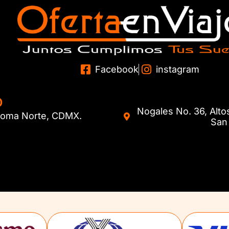
Facebook
instagram
O
Nogales No. 36, Alto
. Roma Norte, CDMX.
San 