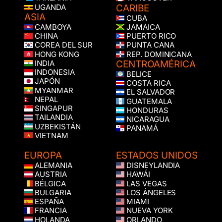
CARIBE
UGANDA
ASIA
CUBA
CAMBOYA
JAMAICA
CHINA
PUERTO RICO
COREA DEL SUR
PUNTA CANA
HONG KONG
REP. DOMINICANA
CENTROAMÉRICA
INDIA
INDONESIA
BELICE
JAPÓN
COSTA RICA
MYANMAR
EL SALVADOR
NEPAL
GUATEMALA
SINGAPUR
HONDURAS
TAILANDIA
NICARAGUA
UZBEKISTÁN
PANAMÁ
VIETNAM
EUROPA
ESTADOS UNIDOS
ALEMANIA
DISNEYLANDIA
AUSTRIA
HAWÁI
BÉLGICA
LAS VEGAS
BULGARIA
LOS ÁNGELES
ESPAÑA
MIAMI
FRANCIA
NUEVA YORK
HOLANDA
ORLANDO