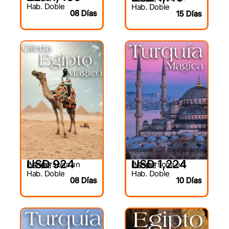
Hab. Doble
Hab. Doble
08 Días
15 Días
USD 924
USD 1,224
Por persona en
Por persona en
DESDE
DESDE
Hab. Doble
Hab. Doble
08 Días
10 Días