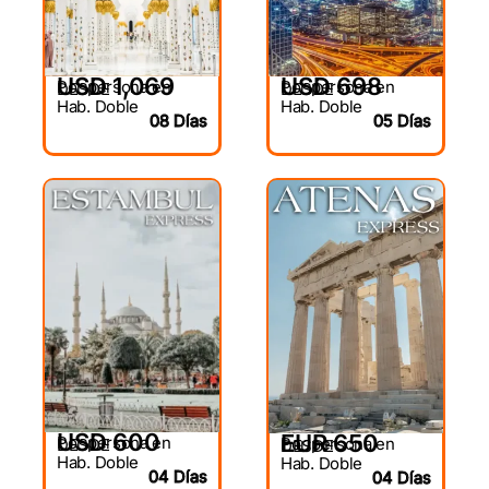
USD 1,069
USD 698
Por persona en
Por persona en
DESDE
DESDE
Hab. Doble
Hab. Doble
08 Días
05 Días
USD 600
EUR 650
Por persona en
Por persona en
DESDE
DESDE
Hab. Doble
Hab. Doble
04 Días
04 Días