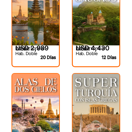
USD 2,989
USD 4,430
Por persona en
Por persona en
DESDE
DESDE
Hab. Doble
Hab. Doble
20 Días
12 Días