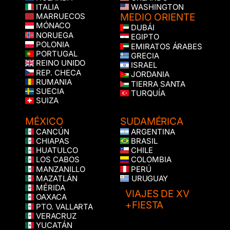
ITALIA
WASHINGTON
MEDIO ORIENTE
MARRUECOS
MÓNACO
DUBÁI
NORUEGA
EGIPTO
POLONIA
EMIRATOS ÁRABES
PORTUGAL
GRECIA
REINO UNIDO
ISRAEL
REP. CHECA
JORDANIA
RUMANIA
TIERRA SANTA
SUECIA
TURQUÍA
SUIZA
MÉXICO
SUDAMÉRICA
CANCÚN
ARGENTINA
CHIAPAS
BRASIL
HUATULCO
CHILE
LOS CABOS
COLOMBIA
MANZANILLO
PERÚ
MAZATLÁN
URUGUAY
MÉRIDA
VIAJES DE XV
OAXACA
+FIESTA
PTO. VALLARTA
VERACRUZ
YUCATÁN