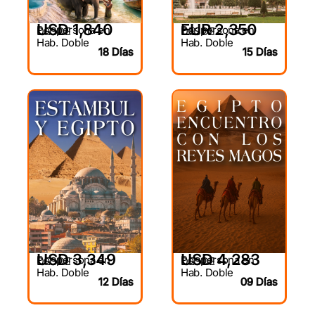
USD 1,840
EUR 2,350
Por persona en
Por persona en
DESDE
DESDE
Hab. Doble
Hab. Doble
18 Días
15 Días
USD 3,349
USD 4,283
Por persona en
Por persona en
DESDE
DESDE
Hab. Doble
Hab. Doble
12 Días
09 Días