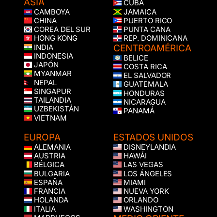
ASIA
CUBA
CAMBOYA
JAMAICA
CHINA
PUERTO RICO
COREA DEL SUR
PUNTA CANA
HONG KONG
REP. DOMINICANA
CENTROAMÉRICA
INDIA
INDONESIA
BELICE
JAPÓN
COSTA RICA
MYANMAR
EL SALVADOR
NEPAL
GUATEMALA
SINGAPUR
HONDURAS
TAILANDIA
NICARAGUA
UZBEKISTÁN
PANAMÁ
VIETNAM
EUROPA
ESTADOS UNIDOS
ALEMANIA
DISNEYLANDIA
AUSTRIA
HAWÁI
BÉLGICA
LAS VEGAS
BULGARIA
LOS ÁNGELES
ESPAÑA
MIAMI
FRANCIA
NUEVA YORK
HOLANDA
ORLANDO
ITALIA
WASHINGTON