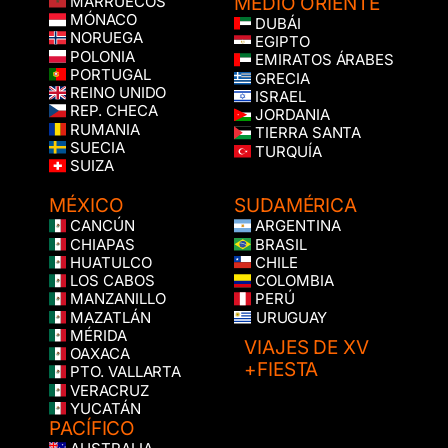
MEDIO ORIENTE
MARRUECOS
MÓNACO
DUBÁI
NORUEGA
EGIPTO
POLONIA
EMIRATOS ÁRABES
PORTUGAL
GRECIA
REINO UNIDO
ISRAEL
REP. CHECA
JORDANIA
RUMANIA
TIERRA SANTA
SUECIA
TURQUÍA
SUIZA
MÉXICO
SUDAMÉRICA
CANCÚN
ARGENTINA
CHIAPAS
BRASIL
HUATULCO
CHILE
LOS CABOS
COLOMBIA
MANZANILLO
PERÚ
MAZATLÁN
URUGUAY
MÉRIDA
VIAJES DE XV
OAXACA
+FIESTA
PTO. VALLARTA
VERACRUZ
YUCATÁN
PACÍFICO