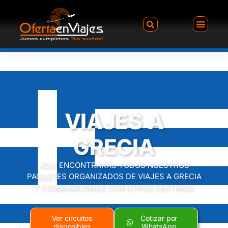
VIAJES A
GRECIA
AQUÍ ENCONTRARÁS TODOS NUESTROS
PAQUETES ORGANIZADOS DE VIAJES A GRECIA
Y COMBINACIONES CON OTROS DESTINOS.
Ver circuitos
Cotizar por
disponibles
WhatsApp