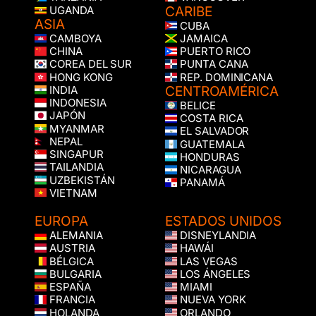
CARIBE
UGANDA
ASIA
CUBA
CAMBOYA
JAMAICA
CHINA
PUERTO RICO
COREA DEL SUR
PUNTA CANA
HONG KONG
REP. DOMINICANA
CENTROAMÉRICA
INDIA
INDONESIA
BELICE
JAPÓN
COSTA RICA
MYANMAR
EL SALVADOR
NEPAL
GUATEMALA
SINGAPUR
HONDURAS
TAILANDIA
NICARAGUA
UZBEKISTÁN
PANAMÁ
VIETNAM
EUROPA
ESTADOS UNIDOS
ALEMANIA
DISNEYLANDIA
AUSTRIA
HAWÁI
BÉLGICA
LAS VEGAS
BULGARIA
LOS ÁNGELES
ESPAÑA
MIAMI
FRANCIA
NUEVA YORK
HOLANDA
ORLANDO