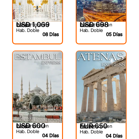
USD 1,069
USD 698
Por persona en
Por persona en
DESDE
DESDE
Hab. Doble
Hab. Doble
08 Días
05 Días
USD 600
EUR 650
Por persona en
Por persona en
DESDE
DESDE
Hab. Doble
Hab. Doble
04 Días
04 Días