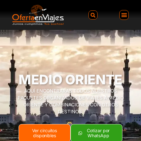
MEDIO ORIENTE
AQUÍ ENCONTRARAS TODOS NUESTROS
PAQUETES ORGANIZADOS DE VIAJES A MEDIO
ORIENTE Y COMBINACIONES CON OTROS
DESTINOS.
Ver circuitos
Cotizar por
disponibles
WhatsApp