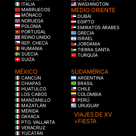
ITALIA
WASHINGTON
MEDIO ORIENTE
MARRUECOS
MÓNACO
DUBÁI
NORUEGA
EGIPTO
POLONIA
EMIRATOS ÁRABES
PORTUGAL
GRECIA
REINO UNIDO
ISRAEL
REP. CHECA
JORDANIA
RUMANIA
TIERRA SANTA
SUECIA
TURQUÍA
SUIZA
MÉXICO
SUDAMÉRICA
CANCÚN
ARGENTINA
CHIAPAS
BRASIL
HUATULCO
CHILE
LOS CABOS
COLOMBIA
MANZANILLO
PERÚ
MAZATLÁN
URUGUAY
MÉRIDA
VIAJES DE XV
OAXACA
+FIESTA
PTO. VALLARTA
VERACRUZ
YUCATÁN