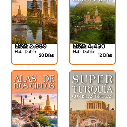
USD 2,989
USD 4,430
Por persona en
Por persona en
DESDE
DESDE
Hab. Doble
Hab. Doble
20 Días
12 Días