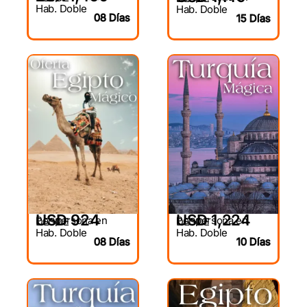
Hab. Doble
Hab. Doble
08 Días
15 Días
USD 924
USD 1,224
Por persona en
Por persona en
DESDE
DESDE
Hab. Doble
Hab. Doble
08 Días
10 Días