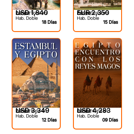
USD 1,840
EUR 2,350
Por persona en
Por persona en
DESDE
DESDE
Hab. Doble
Hab. Doble
18 Días
15 Días
USD 3,349
USD 4,283
Por persona en
Por persona en
DESDE
DESDE
Hab. Doble
Hab. Doble
12 Días
09 Días