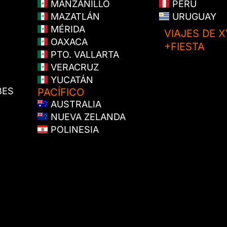
MANZANILLO
PERÚ
MAZATLÁN
URUGUAY
MÉRIDA
VIAJES DE X
OAXACA
+FIESTA
PTO. VALLARTA
VERACRUZ
YUCATÁN
BES
PACÍFICO
AUSTRALIA
NUEVA ZELANDA
POLINESIA