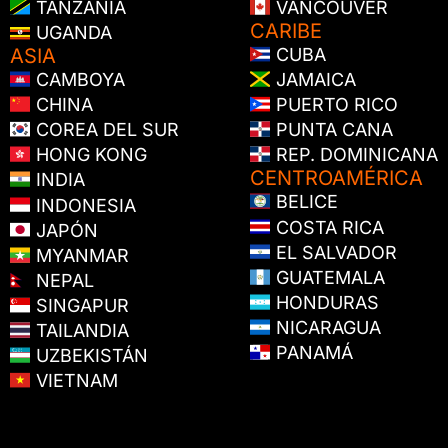
TANZANIA
VANCOUVER
CARIBE
UGANDA
ASIA
CUBA
CAMBOYA
JAMAICA
CHINA
PUERTO RICO
COREA DEL SUR
PUNTA CANA
HONG KONG
REP. DOMINICANA
CENTROAMÉRICA
INDIA
BELICE
INDONESIA
COSTA RICA
JAPÓN
EL SALVADOR
MYANMAR
GUATEMALA
NEPAL
HONDURAS
SINGAPUR
NICARAGUA
TAILANDIA
PANAMÁ
UZBEKISTÁN
VIETNAM