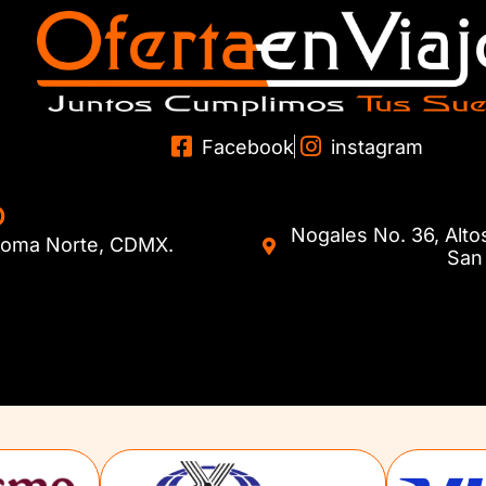
Facebook
instagram
O
Nogales No. 36, Alto
. Roma Norte, CDMX.
San 