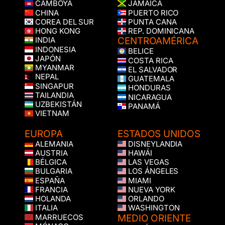
CAMBOYA
JAMAICA
CHINA
PUERTO RICO
COREA DEL SUR
PUNTA CANA
HONG KONG
REP. DOMINICANA
CENTROAMÉRICA
INDIA
INDONESIA
BELICE
JAPÓN
COSTA RICA
MYANMAR
EL SALVADOR
NEPAL
GUATEMALA
SINGAPUR
HONDURAS
TAILANDIA
NICARAGUA
UZBEKISTÁN
PANAMÁ
VIETNAM
EUROPA
ESTADOS UNIDOS
ALEMANIA
DISNEYLANDIA
AUSTRIA
HAWÁI
BÉLGICA
LAS VEGAS
BULGARIA
LOS ÁNGELES
ESPAÑA
MIAMI
FRANCIA
NUEVA YORK
HOLANDA
ORLANDO
ITALIA
WASHINGTON
MEDIO ORIENTE
MARRUECOS