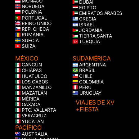
MÓNACO
DUBÁI
NORUEGA
EGIPTO
POLONIA
EMIRATOS ÁRABES
PORTUGAL
GRECIA
REINO UNIDO
ISRAEL
REP. CHECA
JORDANIA
RUMANIA
TIERRA SANTA
SUECIA
TURQUÍA
SUIZA
MÉXICO
SUDAMÉRICA
CANCÚN
ARGENTINA
CHIAPAS
BRASIL
HUATULCO
CHILE
LOS CABOS
COLOMBIA
MANZANILLO
PERÚ
MAZATLÁN
URUGUAY
MÉRIDA
VIAJES DE XV
OAXACA
+FIESTA
PTO. VALLARTA
VERACRUZ
YUCATÁN
PACÍFICO
AUSTRALIA