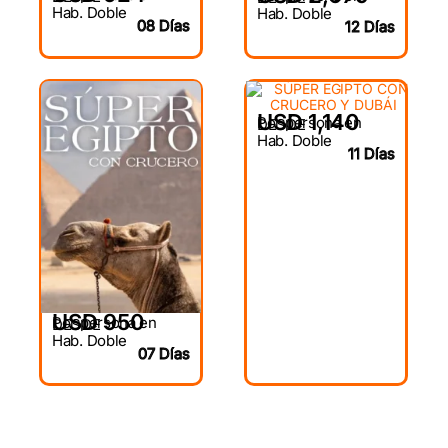
Hab. Doble
Hab. Doble
08 Días
12 Días
USD 1,140
Por persona en
DESDE
Hab. Doble
11 Días
USD 950
Por persona en
DESDE
Hab. Doble
07 Días