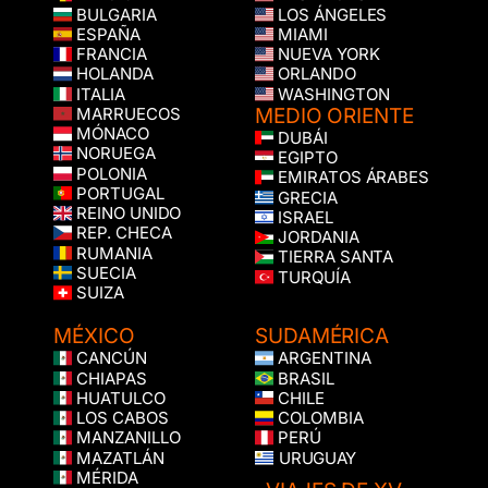
BULGARIA
LOS ÁNGELES
ESPAÑA
MIAMI
FRANCIA
NUEVA YORK
HOLANDA
ORLANDO
ITALIA
WASHINGTON
MEDIO ORIENTE
MARRUECOS
MÓNACO
DUBÁI
NORUEGA
EGIPTO
POLONIA
EMIRATOS ÁRABES
PORTUGAL
GRECIA
REINO UNIDO
ISRAEL
REP. CHECA
JORDANIA
RUMANIA
TIERRA SANTA
SUECIA
TURQUÍA
SUIZA
MÉXICO
SUDAMÉRICA
CANCÚN
ARGENTINA
CHIAPAS
BRASIL
HUATULCO
CHILE
LOS CABOS
COLOMBIA
MANZANILLO
PERÚ
MAZATLÁN
URUGUAY
MÉRIDA