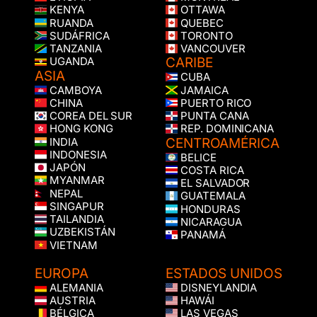
KENYA
OTTAWA
RUANDA
QUEBEC
SUDÁFRICA
TORONTO
TANZANIA
VANCOUVER
CARIBE
UGANDA
ASIA
CUBA
CAMBOYA
JAMAICA
CHINA
PUERTO RICO
COREA DEL SUR
PUNTA CANA
HONG KONG
REP. DOMINICANA
CENTROAMÉRICA
INDIA
INDONESIA
BELICE
JAPÓN
COSTA RICA
MYANMAR
EL SALVADOR
NEPAL
GUATEMALA
SINGAPUR
HONDURAS
TAILANDIA
NICARAGUA
UZBEKISTÁN
PANAMÁ
VIETNAM
EUROPA
ESTADOS UNIDOS
ALEMANIA
DISNEYLANDIA
AUSTRIA
HAWÁI
BÉLGICA
LAS VEGAS