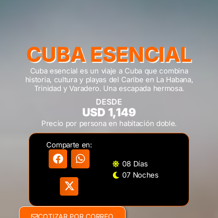
CUBA ESENCIAL
Cuba esencial es un viaje a Cuba que combina
historia, cultura y playas del Caribe en La Habana,
Trinidad y Varadero. Una escapada hermosa.
DESDE
USD 1,149
Precio por persona en habitación doble.
Comparte en:
08 Días
07 Noches
COTIZAR POR CORREO