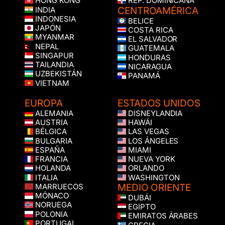
HONG KONG
REP. DOMINICANA
CENTROAMÉRICA
INDIA
INDONESIA
BELICE
JAPÓN
COSTA RICA
MYANMAR
EL SALVADOR
NEPAL
GUATEMALA
SINGAPUR
HONDURAS
TAILANDIA
NICARAGUA
UZBEKISTÁN
PANAMÁ
VIETNAM
EUROPA
ESTADOS UNIDOS
ALEMANIA
DISNEYLANDIA
AUSTRIA
HAWÁI
BÉLGICA
LAS VEGAS
BULGARIA
LOS ÁNGELES
ESPAÑA
MIAMI
FRANCIA
NUEVA YORK
HOLANDA
ORLANDO
ITALIA
WASHINGTON
MEDIO ORIENTE
MARRUECOS
MÓNACO
DUBÁI
NORUEGA
EGIPTO
POLONIA
EMIRATOS ÁRABES
PORTUGAL