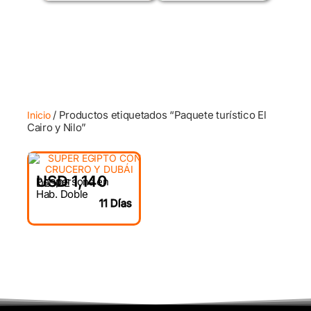
/ Productos etiquetados “Paquete turístico El
Inicio
Cairo y Nilo”
USD 1,140
Por persona en
DESDE
Hab. Doble
11 Días