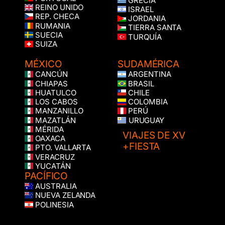
GRECIA
REINO UNIDO
ISRAEL
REP. CHECA
JORDANIA
RUMANIA
TIERRA SANTA
SUECIA
TURQUÍA
SUIZA
MÉXICO
SUDAMÉRICA
CANCÚN
ARGENTINA
CHIAPAS
BRASIL
HUATULCO
CHILE
LOS CABOS
COLOMBIA
MANZANILLO
PERÚ
MAZATLÁN
URUGUAY
MÉRIDA
VIAJES DE XV
OAXACA
+FIESTA
PTO. VALLARTA
VERACRUZ
YUCATÁN
PACÍFICO
AUSTRALIA
NUEVA ZELANDA
POLINESIA