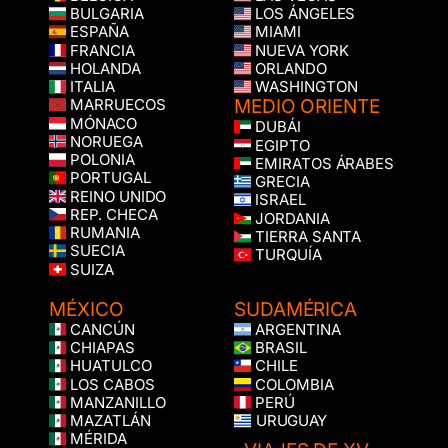
BULGARIA
LOS ÁNGELES
ESPAÑA
MIAMI
FRANCIA
NUEVA YORK
HOLANDA
ORLANDO
ITALIA
WASHINGTON
MEDIO ORIENTE
MARRUECOS
MÓNACO
DUBÁI
NORUEGA
EGIPTO
POLONIA
EMIRATOS ÁRABES
PORTUGAL
GRECIA
REINO UNIDO
ISRAEL
REP. CHECA
JORDANIA
RUMANIA
TIERRA SANTA
SUECIA
TURQUÍA
SUIZA
MÉXICO
SUDAMÉRICA
CANCÚN
ARGENTINA
CHIAPAS
BRASIL
HUATULCO
CHILE
LOS CABOS
COLOMBIA
MANZANILLO
PERÚ
MAZATLÁN
URUGUAY
MÉRIDA