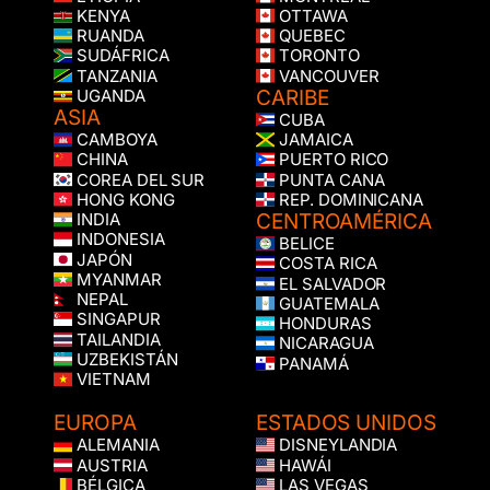
KENYA
OTTAWA
RUANDA
QUEBEC
SUDÁFRICA
TORONTO
TANZANIA
VANCOUVER
CARIBE
UGANDA
ASIA
CUBA
CAMBOYA
JAMAICA
CHINA
PUERTO RICO
COREA DEL SUR
PUNTA CANA
HONG KONG
REP. DOMINICANA
CENTROAMÉRICA
INDIA
INDONESIA
BELICE
JAPÓN
COSTA RICA
MYANMAR
EL SALVADOR
NEPAL
GUATEMALA
SINGAPUR
HONDURAS
TAILANDIA
NICARAGUA
UZBEKISTÁN
PANAMÁ
VIETNAM
EUROPA
ESTADOS UNIDOS
ALEMANIA
DISNEYLANDIA
AUSTRIA
HAWÁI
BÉLGICA
LAS VEGAS