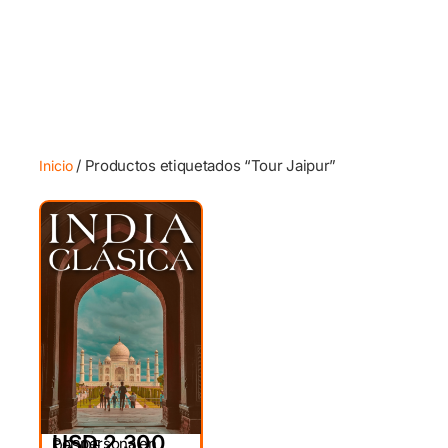
/ Productos etiquetados “Tour Jaipur”
Inicio
USD 2,300
Por persona en
DESDE