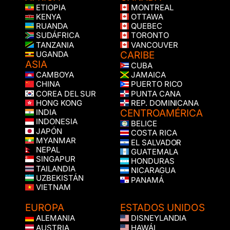
ETIOPIA
MONTREAL
KENYA
OTTAWA
RUANDA
QUEBEC
SUDÁFRICA
TORONTO
TANZANIA
VANCOUVER
CARIBE
UGANDA
ASIA
CUBA
CAMBOYA
JAMAICA
CHINA
PUERTO RICO
COREA DEL SUR
PUNTA CANA
HONG KONG
REP. DOMINICANA
CENTROAMÉRICA
INDIA
INDONESIA
BELICE
JAPÓN
COSTA RICA
MYANMAR
EL SALVADOR
NEPAL
GUATEMALA
SINGAPUR
HONDURAS
TAILANDIA
NICARAGUA
UZBEKISTÁN
PANAMÁ
VIETNAM
EUROPA
ESTADOS UNIDOS
ALEMANIA
DISNEYLANDIA
AUSTRIA
HAWÁI