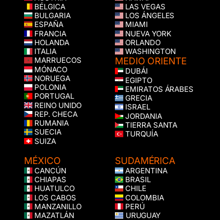
BÉLGICA
LAS VEGAS
BULGARIA
LOS ÁNGELES
ESPAÑA
MIAMI
FRANCIA
NUEVA YORK
HOLANDA
ORLANDO
ITALIA
WASHINGTON
MEDIO ORIENTE
MARRUECOS
MÓNACO
DUBÁI
NORUEGA
EGIPTO
POLONIA
EMIRATOS ÁRABES
PORTUGAL
GRECIA
REINO UNIDO
ISRAEL
REP. CHECA
JORDANIA
RUMANIA
TIERRA SANTA
SUECIA
TURQUÍA
SUIZA
MÉXICO
SUDAMÉRICA
CANCÚN
ARGENTINA
CHIAPAS
BRASIL
HUATULCO
CHILE
LOS CABOS
COLOMBIA
MANZANILLO
PERÚ
MAZATLÁN
URUGUAY