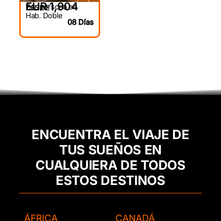
EUR 1,904
Por persona en
DESDE
Hab. Doble
08 Días
ENCUENTRA EL VIAJE DE
TUS SUEÑOS EN
CUALQUIERA DE TODOS
ESTOS DESTINOS
ÁFRICA
CANADÁ