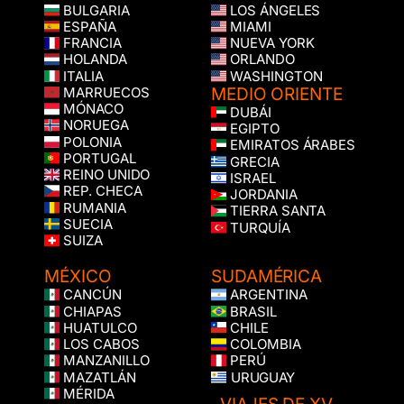
BULGARIA
LOS ÁNGELES
ESPAÑA
MIAMI
FRANCIA
NUEVA YORK
HOLANDA
ORLANDO
ITALIA
WASHINGTON
MEDIO ORIENTE
MARRUECOS
MÓNACO
DUBÁI
NORUEGA
EGIPTO
POLONIA
EMIRATOS ÁRABES
PORTUGAL
GRECIA
REINO UNIDO
ISRAEL
REP. CHECA
JORDANIA
RUMANIA
TIERRA SANTA
SUECIA
TURQUÍA
SUIZA
MÉXICO
SUDAMÉRICA
CANCÚN
ARGENTINA
CHIAPAS
BRASIL
HUATULCO
CHILE
LOS CABOS
COLOMBIA
MANZANILLO
PERÚ
MAZATLÁN
URUGUAY
MÉRIDA