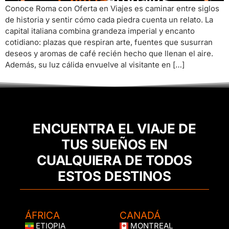
Conoce Roma con Oferta en Viajes es caminar entre siglos
de historia y sentir cómo cada piedra cuenta un relato. La
capital italiana combina grandeza imperial y encanto
cotidiano: plazas que respiran arte, fuentes que susurran
deseos y aromas de café recién hecho que llenan el aire.
Además, su luz cálida envuelve al visitante en […]
ENCUENTRA EL VIAJE DE
TUS SUEÑOS EN
CUALQUIERA DE TODOS
ESTOS DESTINOS
ÁFRICA
CANADÁ
ETIOPIA
MONTREAL