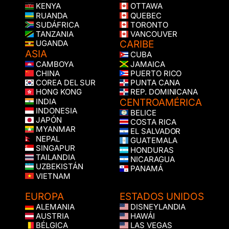
KENYA
OTTAWA
RUANDA
QUEBEC
SUDÁFRICA
TORONTO
TANZANIA
VANCOUVER
CARIBE
UGANDA
ASIA
CUBA
CAMBOYA
JAMAICA
CHINA
PUERTO RICO
COREA DEL SUR
PUNTA CANA
HONG KONG
REP. DOMINICANA
CENTROAMÉRICA
INDIA
INDONESIA
BELICE
JAPÓN
COSTA RICA
MYANMAR
EL SALVADOR
NEPAL
GUATEMALA
SINGAPUR
HONDURAS
TAILANDIA
NICARAGUA
UZBEKISTÁN
PANAMÁ
VIETNAM
EUROPA
ESTADOS UNIDOS
ALEMANIA
DISNEYLANDIA
AUSTRIA
HAWÁI
BÉLGICA
LAS VEGAS