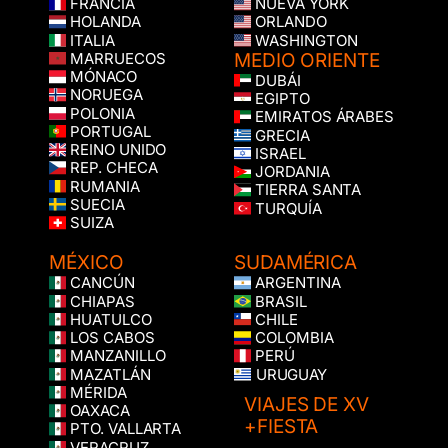
FRANCIA
NUEVA YORK
HOLANDA
ORLANDO
ITALIA
WASHINGTON
MEDIO ORIENTE
MARRUECOS
MÓNACO
DUBÁI
NORUEGA
EGIPTO
POLONIA
EMIRATOS ÁRABES
PORTUGAL
GRECIA
REINO UNIDO
ISRAEL
REP. CHECA
JORDANIA
RUMANIA
TIERRA SANTA
SUECIA
TURQUÍA
SUIZA
MÉXICO
SUDAMÉRICA
CANCÚN
ARGENTINA
CHIAPAS
BRASIL
HUATULCO
CHILE
LOS CABOS
COLOMBIA
MANZANILLO
PERÚ
MAZATLÁN
URUGUAY
MÉRIDA
VIAJES DE XV
OAXACA
+FIESTA
PTO. VALLARTA
VERACRUZ