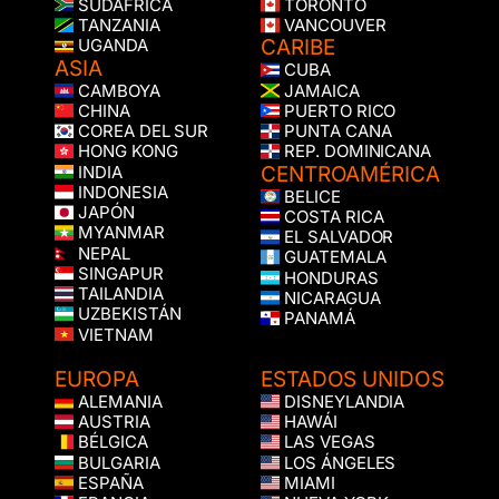
SUDÁFRICA
TORONTO
TANZANIA
VANCOUVER
CARIBE
UGANDA
ASIA
CUBA
CAMBOYA
JAMAICA
CHINA
PUERTO RICO
COREA DEL SUR
PUNTA CANA
HONG KONG
REP. DOMINICANA
CENTROAMÉRICA
INDIA
INDONESIA
BELICE
JAPÓN
COSTA RICA
MYANMAR
EL SALVADOR
NEPAL
GUATEMALA
SINGAPUR
HONDURAS
TAILANDIA
NICARAGUA
UZBEKISTÁN
PANAMÁ
VIETNAM
EUROPA
ESTADOS UNIDOS
ALEMANIA
DISNEYLANDIA
AUSTRIA
HAWÁI
BÉLGICA
LAS VEGAS
BULGARIA
LOS ÁNGELES
ESPAÑA
MIAMI