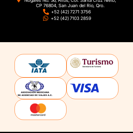
Nogales No. 36, Altos, Col. Santa Cruz Nieto,
CP 76804, San Juan del Rio, Qro.
+52 (42) 7271 3756
+52 (42) 7103 2859