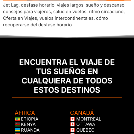
Jet Lag, desfase horario, viajes largos, sueño y descanso,
consejos para viajeros, salud en vuelos, ritmo circadiano,
Oferta en Viajes, vuelos intercontinentales, cómo
recuperarse del desfase horario
ENCUENTRA EL VIAJE DE
TUS SUEÑOS EN
CUALQUIERA DE TODOS
ESTOS DESTINOS
ÁFRICA
CANADÁ
ETIOPIA
MONTREAL
KENYA
OTTAWA
RUANDA
QUEBEC