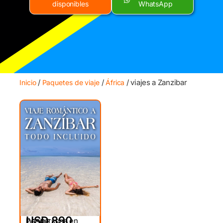
disponibles
WhatsApp
/
/
/ viajes a Zanzibar
Inicio
Paquetes de viaje
África
USD 890
Por persona en
DESDE