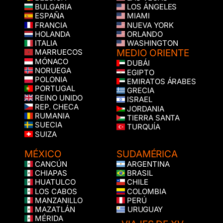
BULGARIA
LOS ÁNGELES
ESPAÑA
MIAMI
FRANCIA
NUEVA YORK
HOLANDA
ORLANDO
ITALIA
WASHINGTON
MEDIO ORIENTE
MARRUECOS
MÓNACO
DUBÁI
NORUEGA
EGIPTO
POLONIA
EMIRATOS ÁRABES
PORTUGAL
GRECIA
REINO UNIDO
ISRAEL
REP. CHECA
JORDANIA
RUMANIA
TIERRA SANTA
SUECIA
TURQUÍA
SUIZA
MÉXICO
SUDAMÉRICA
CANCÚN
ARGENTINA
CHIAPAS
BRASIL
HUATULCO
CHILE
LOS CABOS
COLOMBIA
MANZANILLO
PERÚ
MAZATLÁN
URUGUAY
MÉRIDA