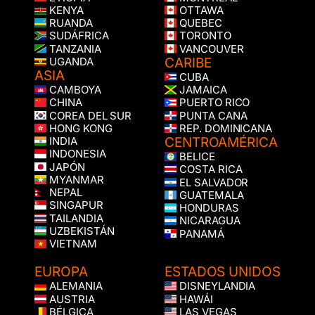
KENYA
OTTAWA
RUANDA
QUEBEC
SUDÁFRICA
TORONTO
TANZANIA
VANCOUVER
CARIBE
UGANDA
ASIA
CUBA
CAMBOYA
JAMAICA
CHINA
PUERTO RICO
COREA DEL SUR
PUNTA CANA
HONG KONG
REP. DOMINICANA
CENTROAMÉRICA
INDIA
INDONESIA
BELICE
JAPÓN
COSTA RICA
MYANMAR
EL SALVADOR
NEPAL
GUATEMALA
SINGAPUR
HONDURAS
TAILANDIA
NICARAGUA
UZBEKISTÁN
PANAMÁ
VIETNAM
EUROPA
ESTADOS UNIDOS
ALEMANIA
DISNEYLANDIA
AUSTRIA
HAWÁI
BÉLGICA
LAS VEGAS