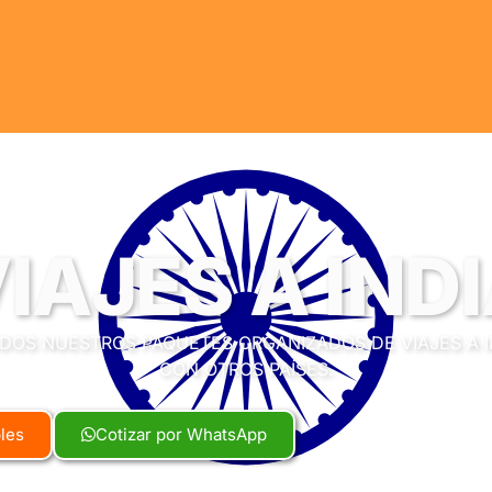
IAJES A IND
DOS NUESTROS PAQUETES ORGANIZADOS DE VIAJES A I
CON OTROS PAÍSES.
bles
Cotizar por WhatsApp