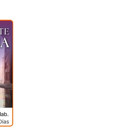
Hab.
Días