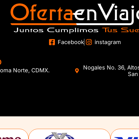
Facebook
instagram
O
Nogales No. 36, Alto
. Roma Norte, CDMX.
San 