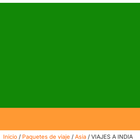
Inicio
/
Paquetes de viaje
/
Asia
/ VIAJES A INDIA