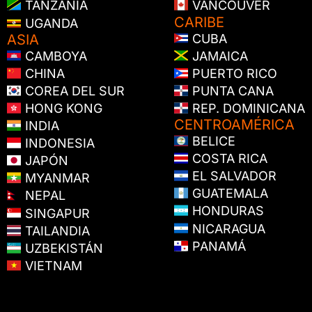
TANZANIA
VANCOUVER
CARIBE
UGANDA
ASIA
CUBA
CAMBOYA
JAMAICA
CHINA
PUERTO RICO
COREA DEL SUR
PUNTA CANA
HONG KONG
REP. DOMINICANA
CENTROAMÉRICA
INDIA
BELICE
INDONESIA
COSTA RICA
JAPÓN
EL SALVADOR
MYANMAR
GUATEMALA
NEPAL
HONDURAS
SINGAPUR
NICARAGUA
TAILANDIA
PANAMÁ
UZBEKISTÁN
VIETNAM