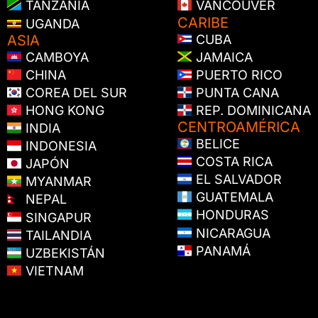
TANZANIA
VANCOUVER
CARIBE
UGANDA
ASIA
CUBA
CAMBOYA
JAMAICA
CHINA
PUERTO RICO
COREA DEL SUR
PUNTA CANA
HONG KONG
REP. DOMINICANA
CENTROAMÉRICA
INDIA
BELICE
INDONESIA
COSTA RICA
JAPÓN
EL SALVADOR
MYANMAR
GUATEMALA
NEPAL
HONDURAS
SINGAPUR
NICARAGUA
TAILANDIA
PANAMÁ
UZBEKISTÁN
VIETNAM