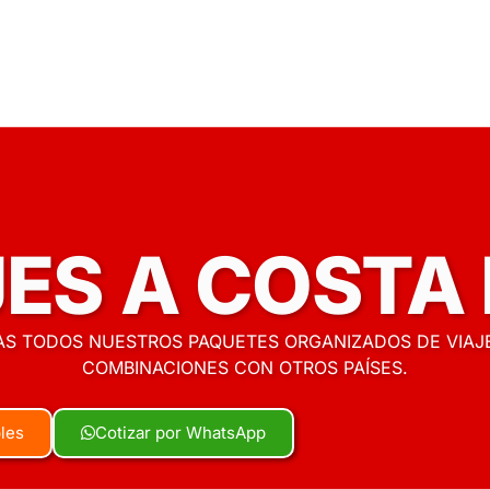
JES A COSTA 
S TODOS NUESTROS PAQUETES ORGANIZADOS DE VIAJE
COMBINACIONES CON OTROS PAÍSES.
bles
Cotizar por WhatsApp