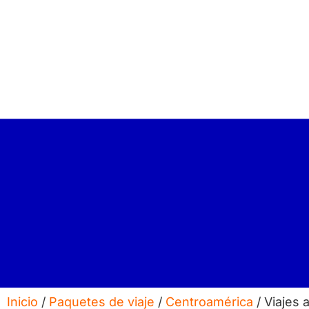
Inicio
/
Paquetes de viaje
/
Centroamérica
/ Viajes 