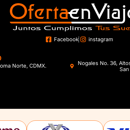
Facebook
instagram
O
Nogales No. 36, Alto
. Roma Norte, CDMX.
San 