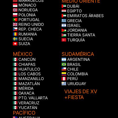
MEDIO ORIENTE
MARRUECOS
MÓNACO
DUBÁI
NORUEGA
EGIPTO
POLONIA
EMIRATOS ÁRABES
PORTUGAL
GRECIA
REINO UNIDO
ISRAEL
REP. CHECA
JORDANIA
RUMANIA
TIERRA SANTA
SUECIA
TURQUÍA
SUIZA
MÉXICO
SUDAMÉRICA
CANCÚN
ARGENTINA
CHIAPAS
BRASIL
HUATULCO
CHILE
LOS CABOS
COLOMBIA
MANZANILLO
PERÚ
MAZATLÁN
URUGUAY
MÉRIDA
VIAJES DE XV
OAXACA
+FIESTA
PTO. VALLARTA
VERACRUZ
YUCATÁN
PACÍFICO