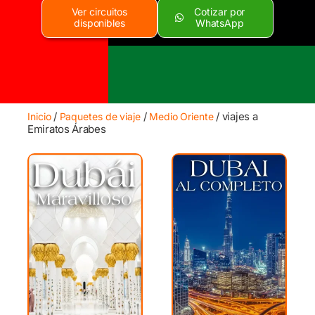
Ver circuitos
Cotizar por
disponibles
WhatsApp
/
/
/ viajes a
Inicio
Paquetes de viaje
Medio Oriente
Emiratos Árabes