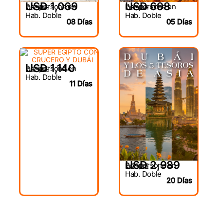
USD 1,069
USD 698
Por persona en
Por persona en
DESDE
DESDE
Hab. Doble
Hab. Doble
08 Días
05 Días
USD 1,140
Por persona en
DESDE
Hab. Doble
11 Días
USD 2,989
Por persona en
DESDE
Hab. Doble
20 Días