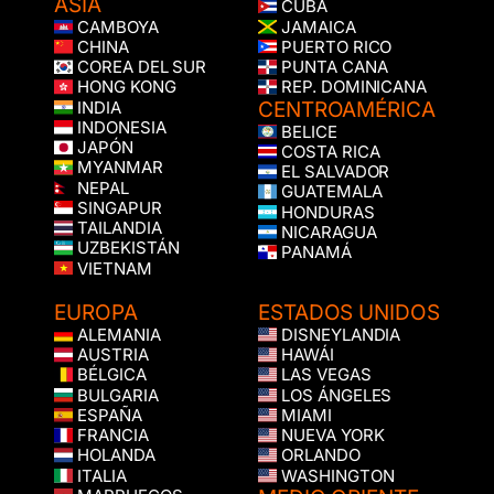
ASIA
CUBA
CAMBOYA
JAMAICA
CHINA
PUERTO RICO
COREA DEL SUR
PUNTA CANA
HONG KONG
REP. DOMINICANA
CENTROAMÉRICA
INDIA
INDONESIA
BELICE
JAPÓN
COSTA RICA
MYANMAR
EL SALVADOR
NEPAL
GUATEMALA
SINGAPUR
HONDURAS
TAILANDIA
NICARAGUA
UZBEKISTÁN
PANAMÁ
VIETNAM
EUROPA
ESTADOS UNIDOS
ALEMANIA
DISNEYLANDIA
AUSTRIA
HAWÁI
BÉLGICA
LAS VEGAS
BULGARIA
LOS ÁNGELES
ESPAÑA
MIAMI
FRANCIA
NUEVA YORK
HOLANDA
ORLANDO
ITALIA
WASHINGTON