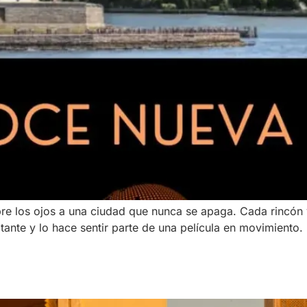
e los ojos a una ciudad que nunca se apaga. Cada rincón v
ante y lo hace sentir parte de una película en movimiento. E