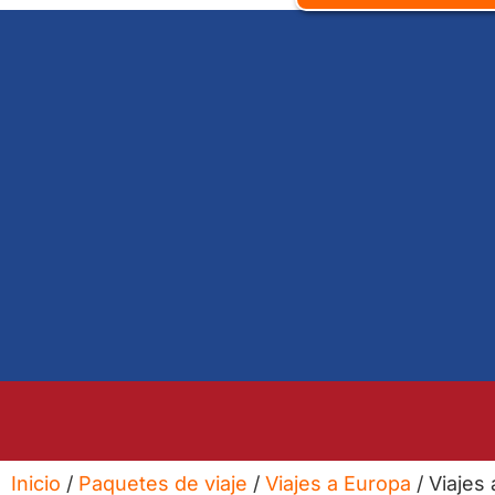
Inicio
/
Paquetes de viaje
/
Viajes a Europa
/ Viajes