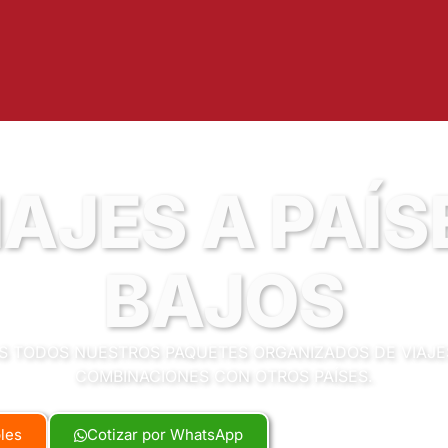
IAJES A PAÍS
BAJOS
 TODOS NUESTROS PAQUETES ORGANIZADOS DE VIAJES
COMBINACIONES CON OTROS PAÍSES.
bles
Cotizar por WhatsApp