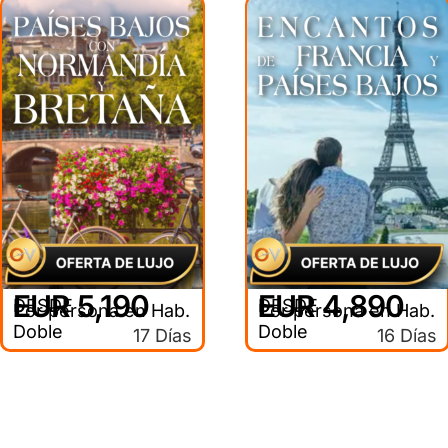
EUR 5,190
EUR 4,890
DESDE
DESDE
Por persona en Hab.
Por persona en Hab.
Doble
Doble
17 Días
16 Días