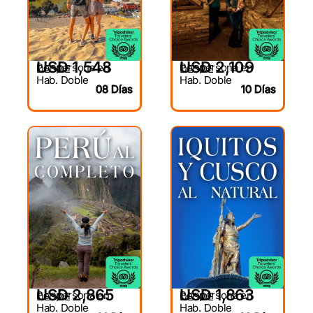
USD 1,548
USD 2,109
Por persona en
Por persona en
DESDE
DESDE
Hab. Doble
Hab. Doble
08 Días
10 Días
USD 2,865
USD 1,863
Por persona en
Por persona en
DESDE
DESDE
Hab. Doble
Hab. Doble