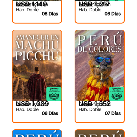
USD 1,149
USD 1,217
Por persona en
Por persona en
DESDE
DESDE
Hab. Doble
Hab. Doble
08 Días
06 Días
USD 1,089
USD 1,352
Por persona en
Por persona en
DESDE
DESDE
Hab. Doble
Hab. Doble
06 Días
07 Días