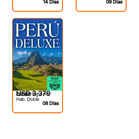
14 Días
09 Días
USD 3,379
Por persona en
DESDE
Hab. Doble
08 Días