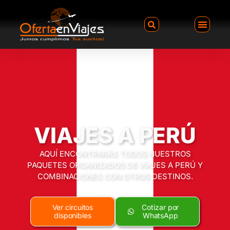
VIAJES A PERÚ
AQUÍ ENCONTRARÁS TODOS NUESTROS
PAQUETES ORGANIZADOS DE VIAJES A PERÚ Y
COMBINACIONES CON OTROS DESTINOS.
Ver circuitos
Cotizar por
disponibles
WhatsApp