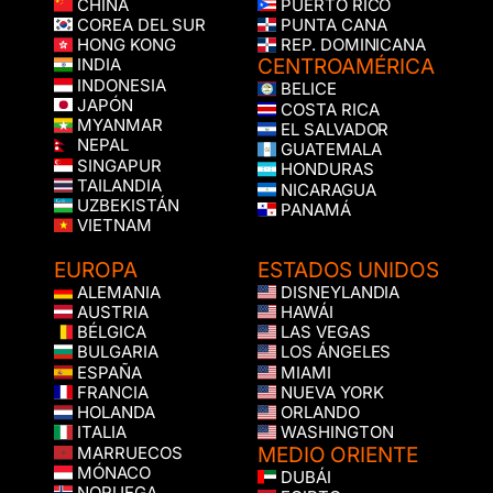
CHINA
PUERTO RICO
COREA DEL SUR
PUNTA CANA
HONG KONG
REP. DOMINICANA
CENTROAMÉRICA
INDIA
INDONESIA
BELICE
JAPÓN
COSTA RICA
MYANMAR
EL SALVADOR
NEPAL
GUATEMALA
SINGAPUR
HONDURAS
TAILANDIA
NICARAGUA
UZBEKISTÁN
PANAMÁ
VIETNAM
EUROPA
ESTADOS UNIDOS
ALEMANIA
DISNEYLANDIA
AUSTRIA
HAWÁI
BÉLGICA
LAS VEGAS
BULGARIA
LOS ÁNGELES
ESPAÑA
MIAMI
FRANCIA
NUEVA YORK
HOLANDA
ORLANDO
ITALIA
WASHINGTON
MEDIO ORIENTE
MARRUECOS
MÓNACO
DUBÁI
NORUEGA