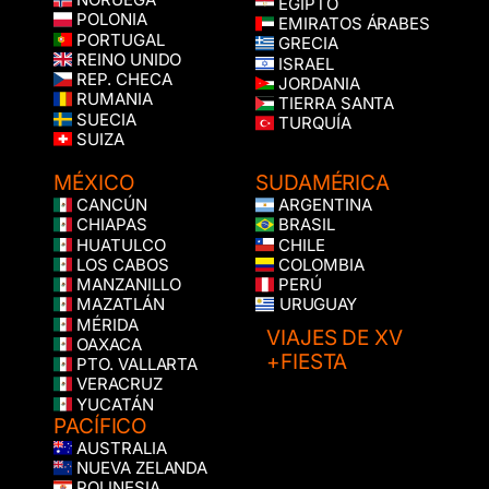
EGIPTO
POLONIA
EMIRATOS ÁRABES
PORTUGAL
GRECIA
REINO UNIDO
ISRAEL
REP. CHECA
JORDANIA
RUMANIA
TIERRA SANTA
SUECIA
TURQUÍA
SUIZA
MÉXICO
SUDAMÉRICA
CANCÚN
ARGENTINA
CHIAPAS
BRASIL
HUATULCO
CHILE
LOS CABOS
COLOMBIA
MANZANILLO
PERÚ
MAZATLÁN
URUGUAY
MÉRIDA
VIAJES DE XV
OAXACA
+FIESTA
PTO. VALLARTA
VERACRUZ
YUCATÁN
PACÍFICO
AUSTRALIA
NUEVA ZELANDA
POLINESIA