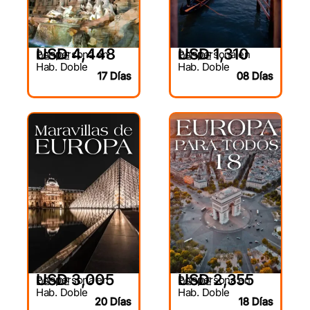
USD 4,448
USD 1,310
Por persona en
Por persona en
DESDE
DESDE
Hab. Doble
Hab. Doble
17 Días
08 Días
USD 3,005
USD 2,355
Por persona en
Por persona en
DESDE
DESDE
Hab. Doble
Hab. Doble
20 Días
18 Días