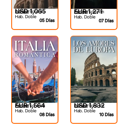
USD 1,065
EUR 1,271
Por persona en
Por persona en
DESDE
DESDE
Hab. Doble
Hab. Doble
05 Días
07 Días
EUR 1,564
USD 1,832
Por persona en
Por persona en
DESDE
DESDE
Hab. Doble
Hab. Doble
08 Días
10 Días