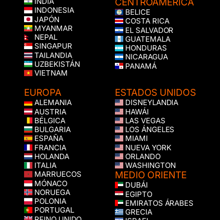
CENTROAMÉRICA
INDIA
INDONESIA
BELICE
JAPÓN
COSTA RICA
MYANMAR
EL SALVADOR
NEPAL
GUATEMALA
SINGAPUR
HONDURAS
TAILANDIA
NICARAGUA
UZBEKISTÁN
PANAMÁ
VIETNAM
EUROPA
ESTADOS UNIDOS
ALEMANIA
DISNEYLANDIA
AUSTRIA
HAWÁI
BÉLGICA
LAS VEGAS
BULGARIA
LOS ÁNGELES
ESPAÑA
MIAMI
FRANCIA
NUEVA YORK
HOLANDA
ORLANDO
ITALIA
WASHINGTON
MEDIO ORIENTE
MARRUECOS
MÓNACO
DUBÁI
NORUEGA
EGIPTO
POLONIA
EMIRATOS ÁRABES
PORTUGAL
GRECIA
REINO UNIDO