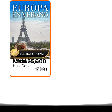
MXN 65,000
Por persona en
DESDE
Hab. Doble
17 Días