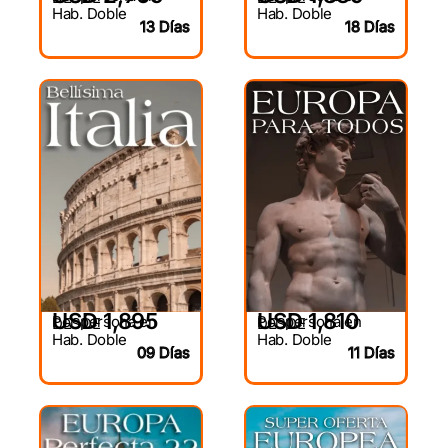
Hab. Doble
Hab. Doble
13 Días
18 Días
USD 1,895
USD 1,810
Por persona en
Por persona en
DESDE
DESDE
Hab. Doble
Hab. Doble
09 Días
11 Días