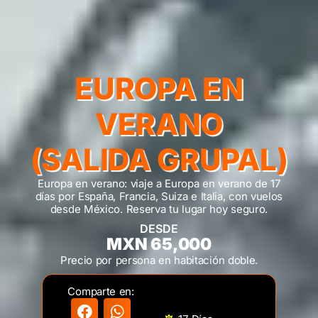
EUROPA EN
VERANO
(SALIDA GRUPAL)
Europa en verano: viaje a Europa en verano de 17
días por España, Francia, Suiza e Italia, con vuelos
desde México. Reserva tu lugar hoy seguro.
DESDE
MXN 65,000
Precio por persona en habitación doble.
Comparte en: