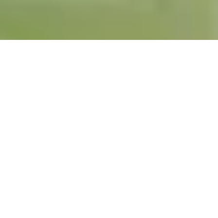
OV-PJUL26
VUELO INCLUIDO
PAÍSES
España,
Francia,
Suiza,
Liechtenstein,
Austria,
Italia
CIUDADES
Madrid, San Sebastián, Lourdes, Blois,